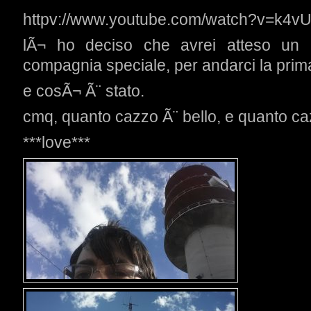
httpv://www.youtube.com/watch?v=k
lÃ¬ ho deciso che avrei atteso un
compagnia speciale, per andarci la prim
e cosÃ¬ Ã¨ stato.
cmq, quanto cazzo Ã¨ bello, e quanto ca
***love***