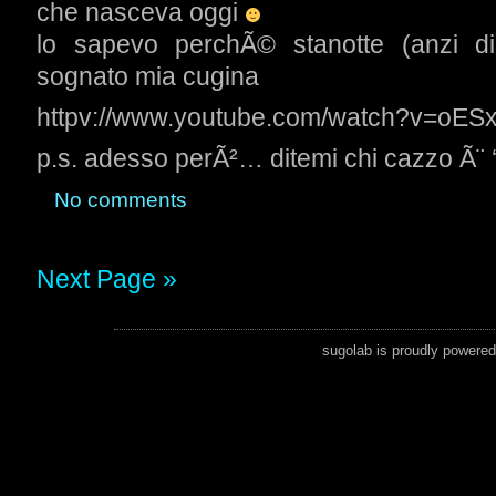
che nasceva oggi
lo sapevo perchÃ© stanotte (anzi dir
sognato mia cugina
httpv://www.youtube.com/watch?v=oES
p.s. adesso perÃ²… ditemi chi cazzo Ã¨ 
No comments
Next Page »
sugolab is proudly powere