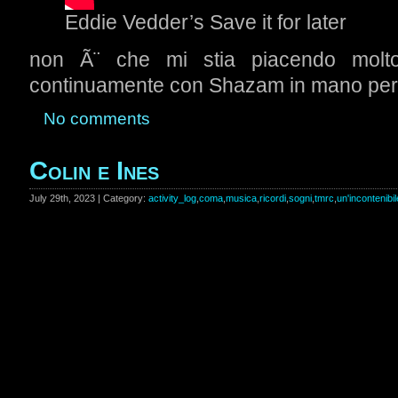
Eddie Vedder’s Save it for later
non Ã¨ che mi stia piacendo molt
continuamente con Shazam in mano per 
No comments
Colin e Ines
July 29th, 2023 | Category:
activity_log
,
coma
,
musica
,
ricordi
,
sogni
,
tmrc
,
un'incontenibil