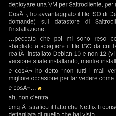
deployare una VM per $altrocliente, per 
CosÃ¬, ho avvantaggiato il file ISO di D
domande) sul datastore di $altrocl
l’installazione.
…peccato che poi mi sono reso co
sbagliato a scegliere il file ISO da cui f
realtÃ installato Debian 10 e non 12 (v
versione stiate installando, mentre instal
e cosÃ¬ ho detto “non tutti i mali v
migliore occasione per far vedere come
e cosÃ¬…
ah, non c’entra.
cmq Ã¨ strafico il fatto che Netflix ti co
dettagliata di quello che hai visto.