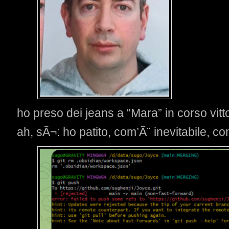
ho preso dei jeans a “Mara” in corso vitto
ah, sÃ¬: ho patito, com’Ã¨ inevitabile, con