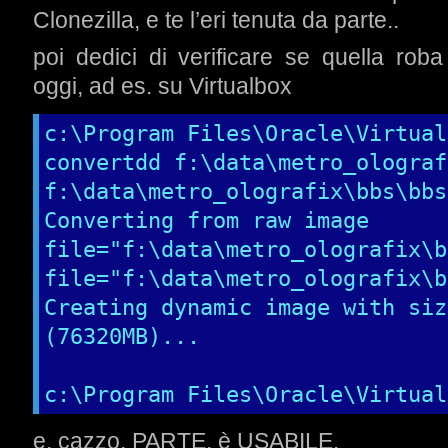
Clonezilla, e te l’eri tenuta da parte..
poi dedici di verificare se quella 
oggi, ad es. su Virtualbox
c:\Program Files\Oracle\Virtual
convertdd f:\data\metro_olograf
f:\data\metro_olografix\bbs\bbs
Converting from raw image 
file="f:\data\metro_olografix\b
file="f:\data\metro_olografix\b
Creating dynamic image with siz
(76320MB)...

c:\Program Files\Oracle\Virtual
e, cazzo, PARTE, è USABILE.